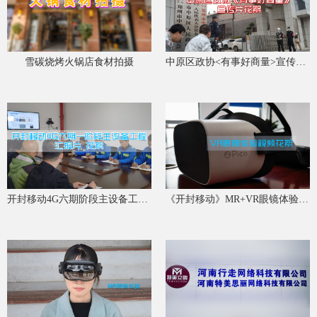
雪碳烧烤火锅店食材拍摄
中原区政协<有事好商量>宣传片花絮
开封移动4G六期阶段主设备工程汇报片 花絮
《开封移动》MR+VR眼镜体验花絮