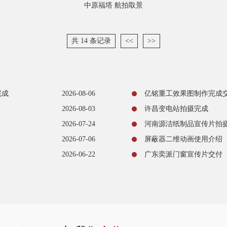
中原福塔 航拍取景
共 14 条记录
<<
>>
完成
2026-08-06
亿铭重工效果图制作完成
2026-08-03
许昌变电站拍摄完成
2026-07-24
河南源洁纸制品宣传片拍
2026-07-06
屏蔽器二维动画使用介绍
2026-06-22
广东奕派门窗宣传片交付