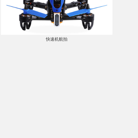
快速机航拍