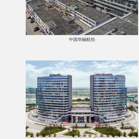
中国华融航拍