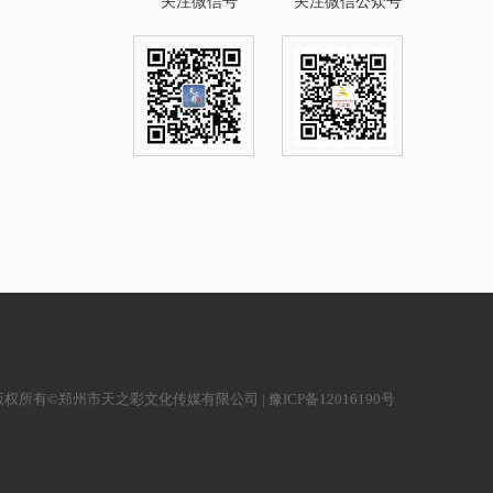
关注微信号
关注微信公众号
版权所有©郑州市天之彩文化传媒有限公司 |
豫ICP备12016190号