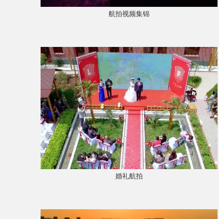
航拍视频集锦
婚礼航拍