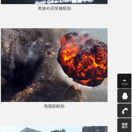
奥迪4S店穿越航拍
电视剧航拍