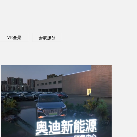
VR全景
会展服务