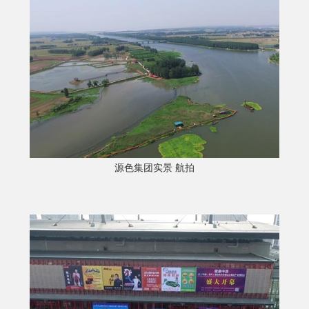
源色集团实景 航拍