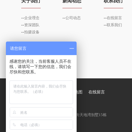
关于我们
新闻动态
联系我们
--
企业理念
--
公司动态
--
在线留言
--
资深团队
--
联系我们
--
拍摄设备
请您留言
感谢您的关注，当前客服人员不在
线，请填写一下您的信息，我们会
尽快和您联系。
网站首页
案例展示
网站地图
在线留言
联系地址：
（郑州）— 郑州市花园北路英才街天地湾别墅15栋
24小时咨询：18039275571
网 址：http://tzcys.cn