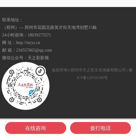
联系地址：
（郑州）— 郑州市花园北路英才街天地湾别墅15栋
24小时咨询：18039275571
网 址：http://tzcys.cn
邮 箱：234557665@qq.com
微信公众号：天之彩影视
版权所有©郑州市天之彩文化传媒有限公司 |
豫
ICP备12016190号
在线咨询
拨打电话
返回首页
扫码加微信
热线电话
在线地图