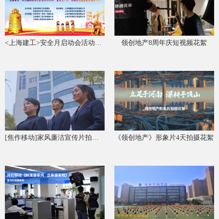
<上海建工>安全月启动会活动拍摄花絮
领创地产8周年庆短视频花絮
[焦作移动]家风廉洁宣传片拍摄花絮
《领创地产》形象片4天拍摄花絮