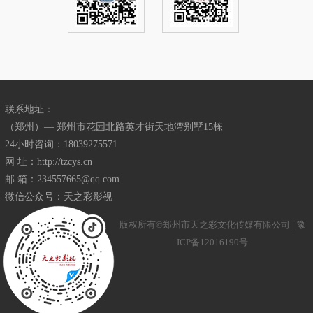
联系地址：
（郑州）— 郑州市花园北路英才街天地湾别墅15栋
24小时咨询：18039275571
网 址：http://tzcys.cn
邮 箱：234557665@qq.com
微信公众号：天之彩影视
版权所有©郑州市天之彩文化传媒有限公司 |
豫
ICP备12016190号