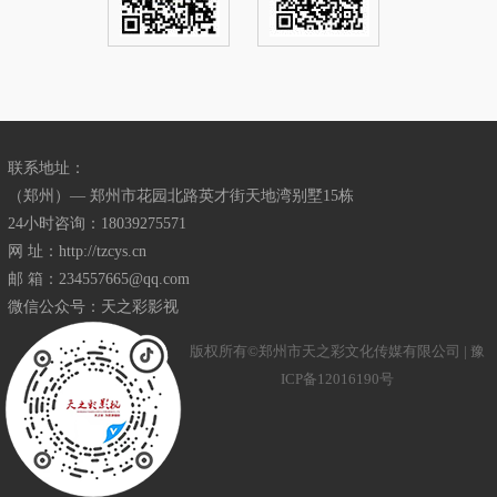
联系地址：
（郑州）— 郑州市花园北路英才街天地湾别墅15栋
24小时咨询：18039275571
网 址：http://tzcys.cn
邮 箱：234557665@qq.com
微信公众号：天之彩影视
版权所有©郑州市天之彩文化传媒有限公司 |
豫
ICP备12016190号