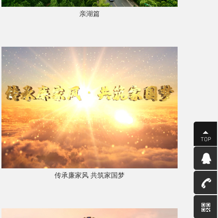
亲湖篇
传承廉家风 共筑家国梦