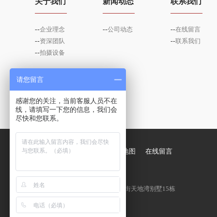
关于我们
新闻动态
联系我们
--
企业理念
--
公司动态
--
在线留言
--
资深团队
--
联系我们
--
拍摄设备
请您留言
感谢您的关注，当前客服人员不在
线，请填写一下您的信息，我们会
尽快和您联系。
网站首页
案例展示
网站地图
在线留言
联系地址：
（郑州）— 郑州市花园北路英才街天地湾别墅15栋
24小时咨询：18039275571
网 址：http://tzcys.cn