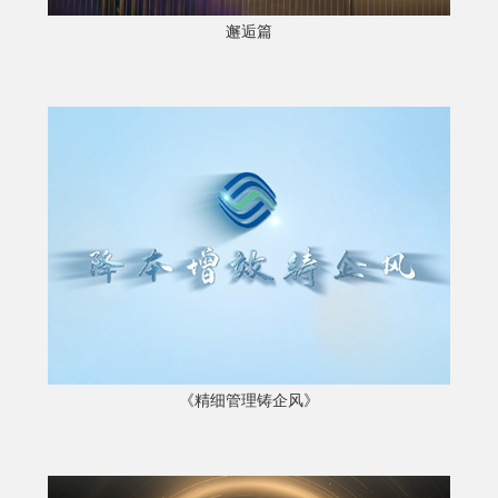
邂逅篇
《精细管理铸企风》